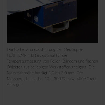
Die flache Grundausführung des Messkopfes
FLATTEMP (FLT) ist optimal für die
Temperaturmessung von Folien, Bändern und flachen
Objekten aus beliebigen Werkstoffen geeignet. Die
Messspaltbreite beträgt 1,0 bis 3,0 mm. Der
Messbereich liegt bei 10 – 300 °C bzw. 400 °C (auf
Anfrage).