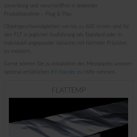
zuverlässig und verschleißfrei in jedweder
Produktionslinie – Plug & Play.
Objektgeschwindigkeiten von bis zu 600 m/min sind für
den FLT in jeglicher Ausführung (als Standard oder in
individuell angepasster Variante) mit höchster Präzision
zu meistern.
Gerne können Sie zu Installation des Messkopfes unseren
optional erhältlichen
XY-Ständer
zu Hilfe nehmen.
FLATTEMP