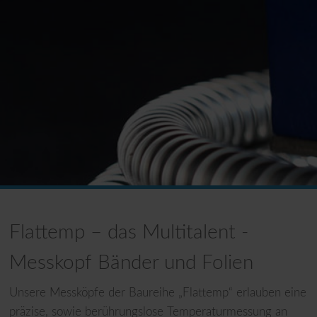
Flattemp – das Multitalent -
Messkopf Bänder und Folien
Unsere Messköpfe der Baureihe „Flattemp“ erlauben eine
präzise, sowie berührungslose Temperaturmessung an