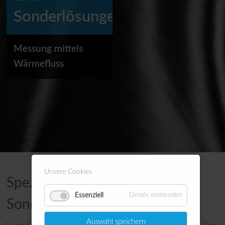
Sonderlösungen
Messung mittels
Wärmefluss
Unsere Cookies
Spezielle Anwendungen und
Essenziell
Details einblenden
Sonderlösungen
Auswahl speichern