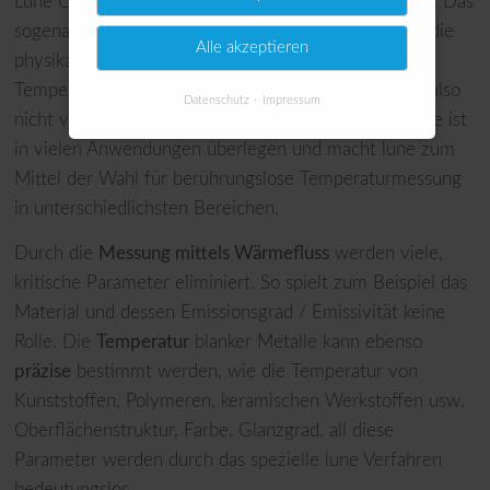
Lune CHF basiert auf einer speziellen Messmethode. Das
sogenannte Convective-Heat-Flow Verfahren nutzt die
Alle akzeptieren
physikalischen Gesetze des Wärmeflusses. Die
Temperaturbestimmung eines Messobjektes erfolgt also
Datenschutz
Impressum
nicht via Infrarot Messung oder taktil. Diese Methode ist
in vielen Anwendungen überlegen und macht lune zum
Mittel der Wahl für berührungslose Temperaturmessung
in unterschiedlichsten Bereichen.
Durch die
Messung mittels Wärmefluss
werden viele,
kritische Parameter eliminiert. So spielt zum Beispiel das
Material und dessen Emissionsgrad / Emissivität keine
Rolle. Die
Temperatur
blanker Metalle kann ebenso
präzise
bestimmt werden, wie die Temperatur von
Kunststoffen, Polymeren, keramischen Werkstoffen usw.
Oberflächenstruktur, Farbe, Glanzgrad, all diese
Parameter werden durch das spezielle lune Verfahren
bedeutungslos.